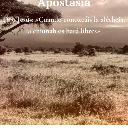
Apostasía
Dijo Jesús: «Cuando conozcáis la alétheia,
la emunah os hará libres»