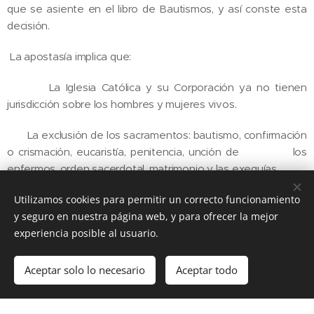
que se asiente en el libro de Bautismos, y así conste esta
decisión.
La apostasía implica que:
La Iglesia Católica y su Corporación ya no tienen
jurisdicción sobre los hombres y mujeres vivos.
La exclusión de los sacramentos: bautismo, confirmación
o crismación, eucaristía, penitencia, unción de los
enfermos, orden sacerdotal, matrimonio y las exequías.
No poder ser padrino de bautismo o confirmación.
Utilizamos cookies para permitir un correcto funcionamiento
y seguro en nuestra página web, y para ofrecer la mejor
No poder pertenecer a asociaciones públicas de fieles.
experiencia posible al usuario.
Por lo que, una vez realizada la apostasía y recibida la
Aceptar solo lo necesario
Aceptar todo
notificación por parte de la Iglesia Católica, de la aceptación
de este acto por parte de ellos. Cualquier acto que
previamente se haya realizado con ellos, es nulo de pleno